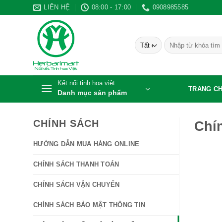
Bỏ
LIÊN HỆ
08:00 - 17:00
0908985585
qua
nội
Tìm
dung
kiếm:
Kết nối tinh hoa việt
TRANG C
Danh mục sản phẩm
CHÍNH SÁCH
Chín
HƯỚNG DẪN MUA HÀNG ONLINE
CHÍNH SÁCH THANH TOÁN
CHÍNH SÁCH VẬN CHUYỂN
CHÍNH SÁCH BẢO MẬT THÔNG TIN