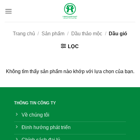
Bỏ
qua
nội
dung
Trang chủ
/
Sản phẩm
/
Dầu thảo mộc
/
Dầu gió
LỌC
Không tìm thấy sản phẩm nào khớp với lựa chọn của bạn.
THÔNG TIN CÔNG TY
Về chúng tôi
Định hướng phát triển
Chính sách đại lý